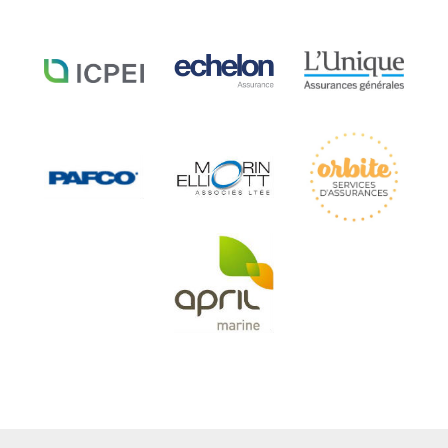
ICPEI
Échelon
Unique
Assurance
Assurance
Assurance
Pafco
Morrin
Orbite
Assurance
Elliot
Assurance
Assurance
April
marine
Assurance